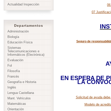
Actualidad Inspección
06
07 Justificac
IN
Departamentos
Administración
Biología
Seguro de responsabilid
Educación Física
Sistemas
Telecomunicaciones e
Informáticos (Electrónica)
Evaluación
A
Fol
Filosofía
EN ESPERA DE P
Francés
LA CONVOC
Geografía e Historia
Inglés
Lengua Castellana
Solicitud de ayuda debe
Mant. Vehículos
Matemáticas
Modelo de acredit
Orientación