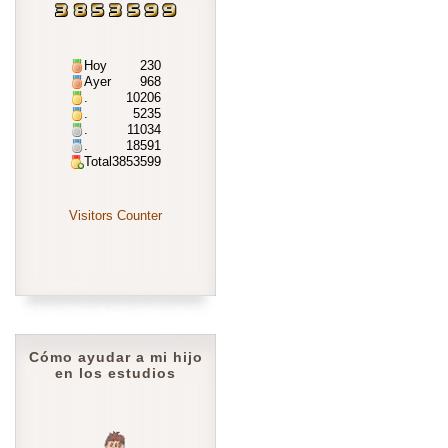
Hoy
230
Ayer
968
.
10206
.
5235
.
11034
.
18591
Total
3853599
Visitors Counter
Cómo ayudar a mi hijo
en los estudios